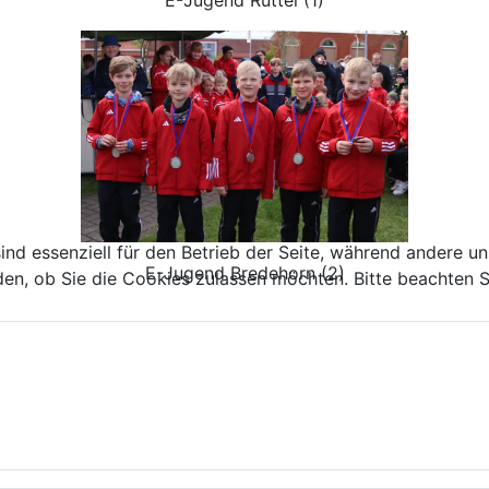
ind essenziell für den Betrieb der Seite, während andere u
E-Jugend Bredehorn (2)
den, ob Sie die Cookies zulassen möchten. Bitte beachten S