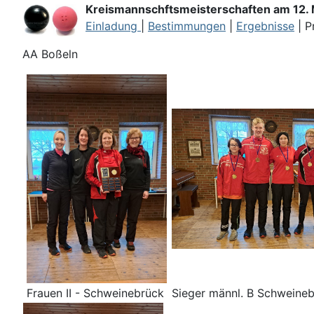
Kreismannschftsmeisterschaften am 12. 
Einladung
|
Bestimmungen
|
Ergebnisse
| P
AA Boßeln
Frauen II - Schweinebrück
Sieger männl. B Schweine